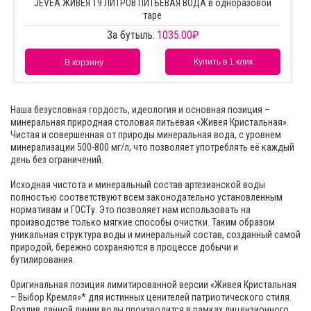
JEVEA ЖИВЕЯ 19 ЛИТРОВ ПИТЬЕВАЯ ВОДА в одноразовой
таре
За бутыль:
1035.00
₽
Купить в 1 клик
В корзину
Наша безусловная гордость, идеология и основная позиция –
минеральная природная столовая питьевая «Живея Кристальная».
Чистая и совершенная от природы минеральная вода, с уровнем
минерализации 500-800 мг/л, что позволяет употреблять её каждый
день без ограничений.
Исходная чистота и минеральный состав артезианской воды
полностью соответствуют всем законодательно установленным
нормативам и ГОСТу. Это позволяет нам использовать на
производстве только мягкие способы очистки. Таким образом
уникальная структура воды и минеральный состав, созданный самой
природой, бережно сохраняются в процессе добычи и
бутилирования.
Оригинальная позиция лимитированной версии «Живея Кристальная
– Выбор Кремля»* для истинных ценителей патриотического стиля.
Розлив данной линии воды производится в рамках лицензионного