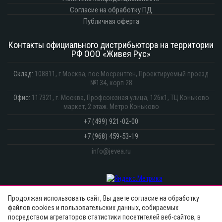
Согласие на обработку ПД
Публичная оферта
Контакты официального дистрибьютора на территории
РФ ООО «Живея Рус»
Склад:
108811, г.Москва,
пос.Мосрентген, Проектируемый проезд
№134, корп.28
Офис:
117321, г. Москва,
Профсоюзная улица, 126к1, ТЦ Коньково
маркет, 2 этаж. Метро Коньково
+7 (499) 921-02-00
+7 (968) 459-53-19
info@jevea.ru
Продолжая использовать сайт, Вы даете согласие на обработку
файлов cookies и пользовательских данных, собираемых
посредством агрегаторов статистики посетителей веб-сайтов, в